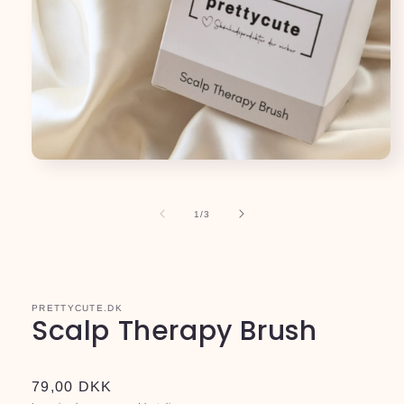
Åbn
mediet
1
i
af
1
/
3
modus
PRETTYCUTE.DK
Scalp Therapy Brush
Normalpris
79,00 DKK