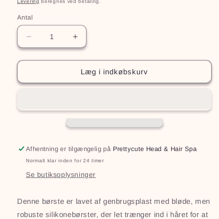
Levering
beregnes ved betaling.
Antal
Reducer
Øg
antallet
antallet
for
for
Scalp
Scalp
Læg i indkøbskurv
Therapy
Therapy
Brush
Brush
Afhentning er tilgængelig på
Prettycute Head & Hair Spa
Normalt klar inden for 24 timer
Se butiksoplysninger
Denne børste er lavet af genbrugsplast med bløde, men
robuste silikonebørster, der let trænger ind i håret for at