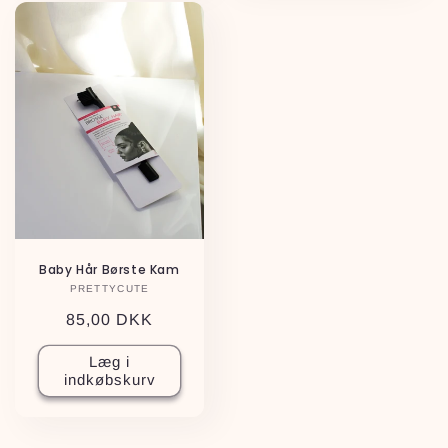
Baby Hår Børste Kam
PRETTYCUTE
Forhandler:
Normalpris
85,00 DKK
Læg i
indkøbskurv