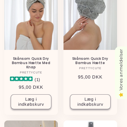
Vores anmeldelser
Skånsom Quick Dry
Skånsom Quick Dry
Bambus Hætte Med
Bambus Hætte
Knap
PRETTYCUTE
Forhandler:
PRETTYCUTE
Forhandler:
Normalpris
95,00 DKK
(
1
)
Normalpris
95,00 DKK
Læg i
Læg i
indkøbskurv
indkøbskurv