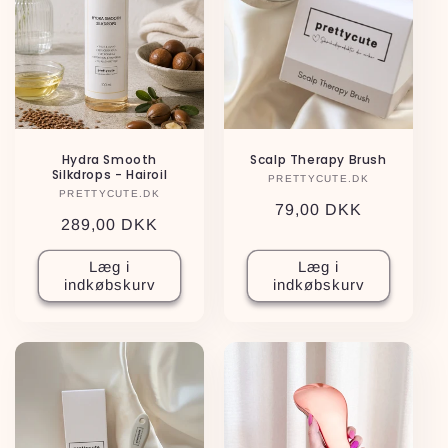
i
o
n
:
Hydra Smooth
Scalp Therapy Brush
Silkdrops - Hairoil
PRETTYCUTE.DK
Forhandler:
PRETTYCUTE.DK
Forhandler:
Normalpris
79,00 DKK
Normalpris
289,00 DKK
Læg i
Læg i
indkøbskurv
indkøbskurv