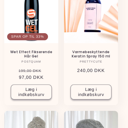
SPAR OP TIL 33%
Wet Effect Fikserende
Varmebeskyttende
Hår Gel
Keratin Spray 150 ml
POSTQUAM
Forhandler:
PRETTYCUTE
Forhandler:
Normalpris
Udsalgspris
Normalpris
240,00 DKK
199,00 DKK
97,00 DKK
Læg i
Læg i
indkøbskurv
indkøbskurv