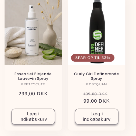
SPAR OP TIL 33%
Essentiel Plejende
Curly Girl Definerende
Leave-in Spray
Spray
PRETTYCUTE
Forhandler:
POSTQUAM
Forhandler:
Normalpris
299,00 DKK
Normalpris
Udsalgspr
199,00 DKK
99,00 DKK
Læg i
Læg i
indkøbskurv
indkøbskurv