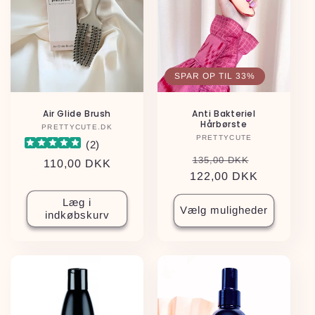
SPAR OP TIL 33%
Air Glide Brush
Anti Bakteriel
Hårbørste
PRETTYCUTE.DK
Forhandler:
PRETTYCUTE
Forhandler:
(
2
)
Normalpris
Udsalgspr
135,00 DKK
Normalpris
110,00 DKK
122,00 DKK
Læg i
Vælg muligheder
indkøbskurv