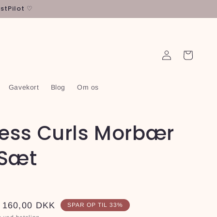
ustPilot ♡
Log
Indkøbskurv
ind
Gavekort
Blog
Om os
less Curls Morbær
 Sæt
Udsalgspris
160,00 DKK
SPAR OP TIL 33%