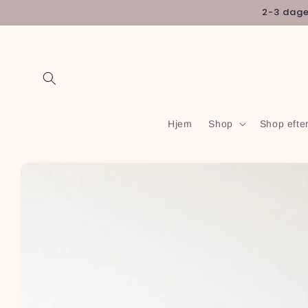
Gå til
2-3 dages
indhold
Hjem
Shop
Shop efte
Gå til
produktoplysninger