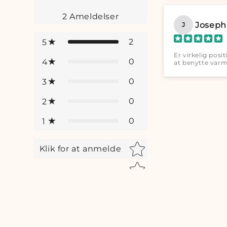
2
Ameldelser
Joseph
J
2
5
Er virkelig posi
0
4
at benytte varme
0
3
0
2
0
1
Star rating
Klik for at anmelde