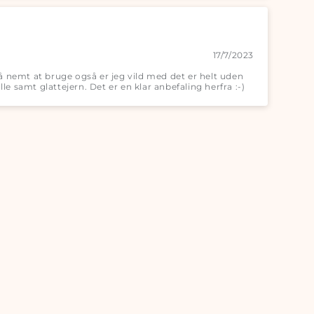
17/7/2023
 så nemt at bruge også er jeg vild med det er helt uden
e samt glattejern. Det er en klar anbefaling herfra :-)